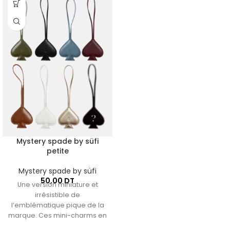
Mystery spade by süfi
petite
Mystery spade by süfi
50,00
DT
Une version miniature et
irrésistible de
l’emblématique pique de la
marque. Ces mini-charms en
cuir (lisse, grainé ou