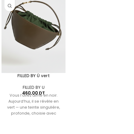
FILLED BY Ü vert
FILLED BY U
460,00
DT
Vous l’avez aimé en noir.
Aujourd’hui, il se révèle en
vert — une teinte singulière,
profonde, choisie avec
intention. Un